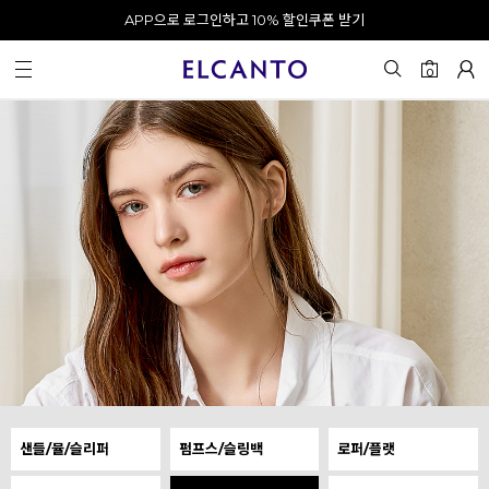
APP으로 로그인하고 10% 할인쿠폰 받기
오전 10시 이전 결제 완료 시 오늘 출발!
카카오 채널 추가 시 10% 쿠폰 증정
회원가입 시 최대 20% 쿠폰 지급
0
샌들/뮬/슬리퍼
펌프스/슬링백
로퍼/플랫