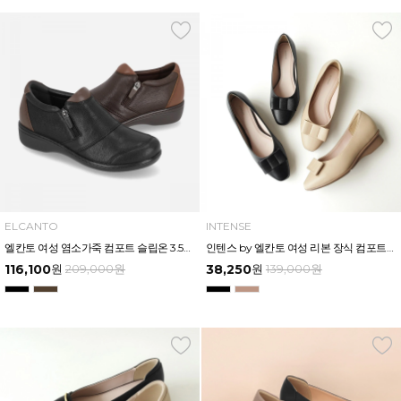
ELCANTO
INTENSE
엘칸토 여성 염소가죽 컴포트 슬립온 3.5cm LCWC16U539
인텐스 by 엘칸토 여성 리본 장식 컴포트화 3cm LCWD81I539
116,100
원
209,000
원
38,250
원
139,000
원