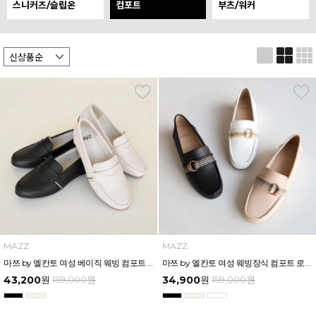
스니커즈/슬립온
컴포트
부츠/워커
MAZZ
MAZZ
마쯔 by 엘칸토 여성 베이직 웨빙 컴포트 로퍼 1.5cm LCWC95M613
마쯔 by 엘칸토 여성 웨빙장식 컴포트 로퍼 1.5cm LCWC96M613
43,200
원
159,000
원
34,900
원
159,000
원