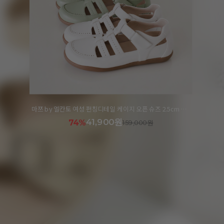
마쯔 by 엘칸토 여성 별자수 어글리 스니커즈 3.5cm LCWS04M613
39,900원
76%
169,000원