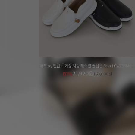
마쯔 by 엘칸토 여성 웨빙 캐주얼 슬립온 3cm LCWC99M613
마쯔 by 엘칸토 여성 컴포트 라인 샌들 3.5cm LCWW
29,800원
80%
149,000원