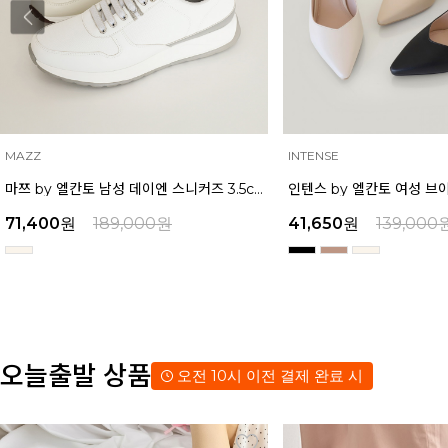
INTENSE
MAZZ
인텐스 by 엘칸토 여성 브이컷 미들힐 슬링백 5cm LCWO27I613
41,650
원
139,000
원
38,250
원
129,000
오늘출발 상품
오전 10시 이전 결제 완료 시