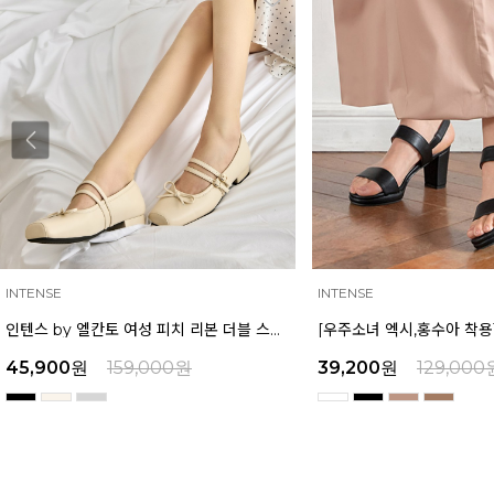
INTENSE
MAZZ
[우주소녀 엑시,홍수아 착용] 인텐스 by 엘칸토 여성 가보시힐 샌들 7cm LCWW08I126
39,200
원
129,000
원
39,200
원
159,000