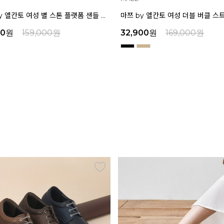
마쯔 by 엘칸토 여성 더블 버클 스트랩 플랫폼 샌들 6cm LCWW34M626
00
원
169,000
원
29,000
원