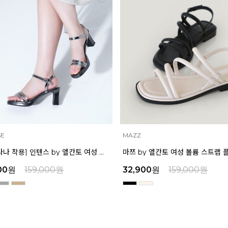
INTENSE
마쯔 by 엘칸토 여성 볼륨 스트랩 플랫 샌들 2cm LCWW58M626
00
원
159,000
원
39,200
원
159,000
원