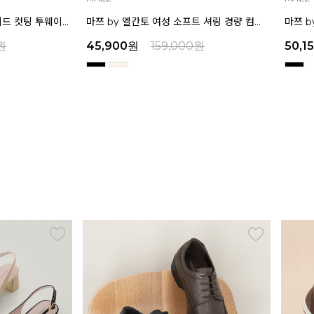
마쯔 by 엘칸토 여성 소프트 셔링 경량 컴포트 샌들 3.5cm LCWW12M626
마쯔 by 엘칸토 여성 별 스톤 플랫폼 샌들 5cm LCWW26M626
원
50,150
원
159,000
원
32,9