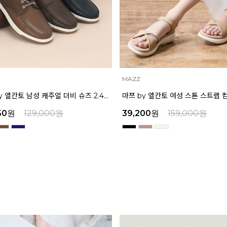
INTENSE
마쯔 by 엘칸토 여성 스톤 스트랩 컴포트 샌들 3.5cm LCWW07M626
00
원
159,000
원
45,900
원
159,000
원