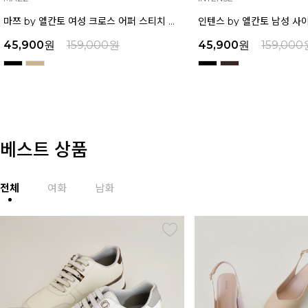
인텐스 by 엘칸토 남성 사이드 컷팅 투웨이 샌들 2.5cm LCMW49I626
45,900
원
159,000
원
45,900
원
159,000
베스트 상품
전체
여화
남화