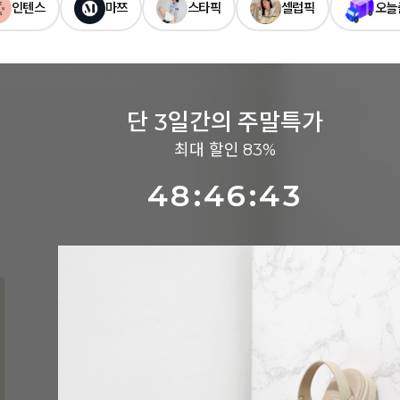
인텐스
마쯔
스타픽
셀럽픽
오늘
단 3일간의 주말특가
최대 할인 83%
48:46:41