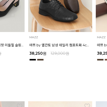
MAZZ
MAZZ
마쯔 by 엘칸토 남성 데일리 컴포트화 4cm LCMF95M111
마쯔 by 엘칸토 남성 캐주얼 더비 슈즈 2.4cm LCMC21M326
원
38,250
원
129,000
원
39,2