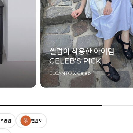
금·토·일 단 3일간의
최저가 혜택! UP TO 83%
48
시간
46
분
41
초 남음
 5만원
엘칸토