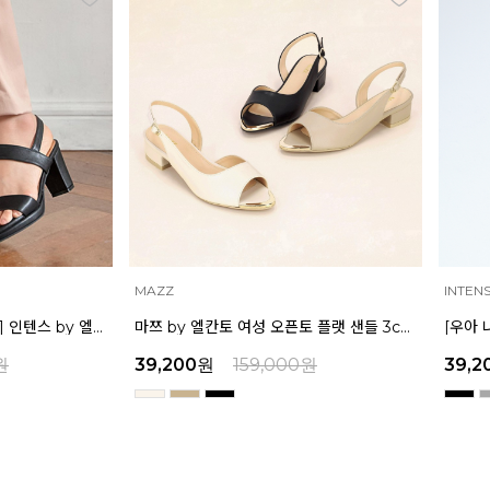
INTENSE
MAZZ
마쯔 by 엘칸토 여성 오픈토 플랫 샌들 3cm LCWW39M326
[우아 나나 착용] 인텐스 by 엘칸토 여성 더블 스트랩 샌들 7cm LCWW35I326
원
39,200
원
159,000
원
32,9