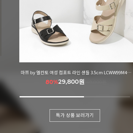
99M426
마쯔 by 엘칸토 여성 펀칭디테일 케이지 오픈 슈즈 2.5cm LCWC93M613
41,900원
74%
159,000원
특가 상품 보러가기