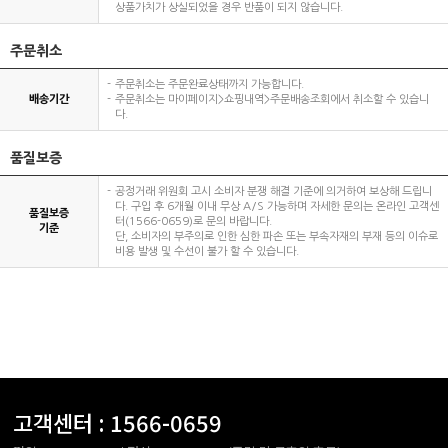
상품가치가 상실되었을 경우 반품이 되지 않습니다.
주문취소
주문취소는 주문완료상태까지 가능합니다.
배송기간
주문취소는 마이페이지>쇼핑내역>주문배송조회에서 취소할 수 있습니
다.
품질보증
공정거래 위원회 고시 소비자 분쟁 해결 기준에 의거하여 보상해 드립니
다. 구입 후 6개월 이내 무상 A/S 가능하며 자세한 문의는 온라인 고객센
품질보증
터(1566-0659)로 문의 바랍니다.
기준
단, 소비자의 부주의로 인한 심한 파손 또는 부속자재의 부재 등의 이슈로
비용 발생 및 수선이 불가 할 수 있습니다.
고객센터 :
1566-0659