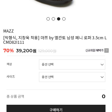
MAZZ
[박형식, 지창욱 착용] 마쯔 by 엘칸토 남성 페니 로퍼 3.5cm L
CMD82I111
70%
39,200
원
129,000원
신규회원 혜택가
?
색상
사이즈
0
총 상품 금액
구매하기