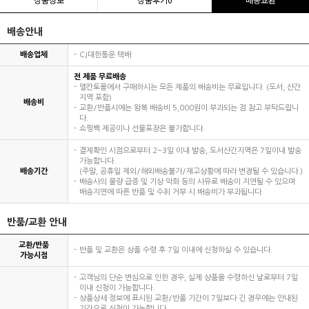
배송안내
배송업체
CJ대한통운 택배
전 제품 무료배송
엘칸토몰에서 구매하시는 모든 제품의 배송비는 무료입니다. (도서, 산간
지역 포함)
배송비
교환/반품시에는 왕복 배송비 5,000원이 부과되는 점 참고 부탁드립니
다.
쇼핑백 제공이나 선물포장은 불가합니다.
결제확인 시점으로부터 2~3일 이내 발송, 도서산간지역은 7일이내 발송
가능합니다.
배송기간
(주말, 공휴일 제외/해외배송불가/재고상황에 따라 변경될 수 있습니다.)
배송사의 물량 급증 및 기상 악화 등의 사유로 배송이 지연될 수 있으며
배송지연에 따른 반품 및 수취 거부 시 배송비가 부과됩니다.
반품/교환 안내
교환/반품
반품 및 교환은 상품 수령 후 7일 이내에 신청하실 수 있습니다.
가능시점
고객님의 단순 변심으로 인한 경우, 실제 상품을 수령하신 날로부터 7일
이내 신청이 가능합니다.
상품상세 정보에 표시된 교환/반품 기간이 7일보다 긴 경우에는 안내된
기간으로 신청이 가능합니다.