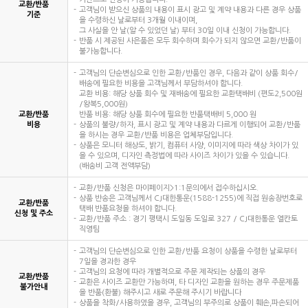
교환/반품
고객님이 받으신 상품의 내용이 표시 광고 및 계약 내용과 다른 경우 상품
기준
을 수령하신 날로부터 3개월 이내이며,
그 사실을 안 날(알 수 있었던 날) 부터 30일 이내 신청이 가능합니다.
반품 시 제공된 사은품은 모두 회수하며 회수가 되지 않으면 교환/반품이
불가능합니다.
고객님의 단순변심으로 인한 교환/반품인 경우, 다음과 같이 상품 회수/
배송에 필요한 비용을 고객님께서 부담하셔야 합니다.
교환 비용: 해당 상품 회수 및 재배송에 필요한 교환택배비 (편도2,500원
/왕복5,000원)
교환/반품
반품 비용: 해당 상품 회수에 필요한 반품택배비 5,000 원
비용
상품의 불량/하자, 표시 광고 및 계약 내용과 다르게 이행되어 교환/반품
을 하시는 경우 교환/반품 비용은 업체부담입니다.
상품은 모니터 해상도, 밝기, 컴퓨터 사양, 이미지에 따라 색상 차이가 있
을 수 있으며, 디자인 측정법에 따라 사이즈 차이가 있을 수 있습니다.
(배송비 고객 전액부담)
교환/반품 신청은 마이페이지>1:1문의에서 접수하십시오.
상품 반송은 고객님께서 CJ대한통운(1588-1255)에 직접 원송장번호로
교환/반품
택배 반품요청을 하셔야 합니다.
신청 및 주소
교환/반품 주소 : 경기 평택시 도일동 도일로 327 / CJ대한통운 엘칸토
직영팀
고객님의 단순변심으로 인한 교환/반품 요청이 상품을 수령한 날로부터
7일을 경과한 경우
고객님의 요청에 따라 개별적으로 주문 제작되는 상품의 경우
교환/반품
교환은 사이즈 교환만 가능하며, 타 디자인 교환을 원하는 경우 주문제품
불가안내
을 반품(환불) 해주시고 새로 주문해 주시기 바랍니다
상품을 착화/사용하였을 경우, 고객님의 부주의로 상품이 훼손,파손되어