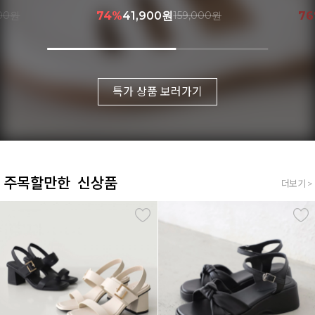
000원
76%
39,900원
169,000원
8
특가 상품 보러가기
주목할만한 신상품
더보기 >