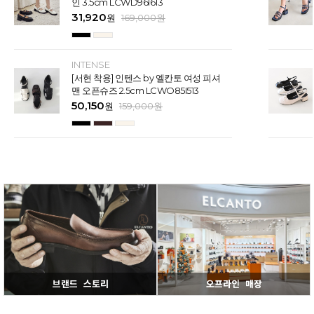
인 3.5cm LCWD96I613
31,920
원
169,000
원
INTENSE
[서현 착용] 인텐스 by 엘칸토 여성 피셔
맨 오픈슈즈 2.5cm LCWO85I513
50,150
원
159,000
원
브랜드 스토리
오프라인 매장