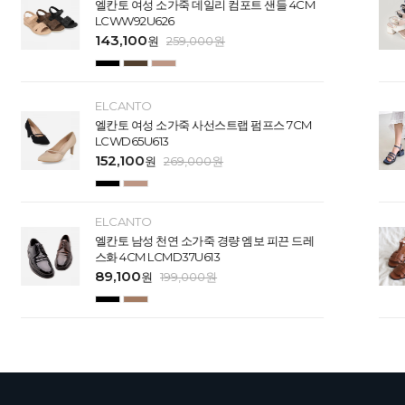
엘칸토 여성 소가죽 데일리 컴포트 샌들 4CM
LCWW92U626
143,100
원
259,000
원
ELCANTO
엘칸토 여성 소가죽 사선스트랩 펌프스 7CM
LCWD65U613
152,100
원
269,000
원
ELCANTO
엘칸토 남성 천연 소가죽 경량 엠보 피끈 드레
스화 4CM LCMD37U613
89,100
원
199,000
원