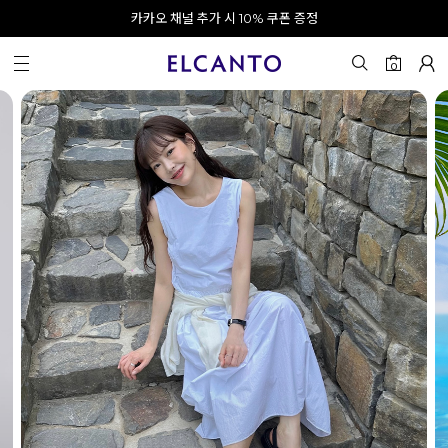
오전 10시 이전 결제 완료 시 오늘 출발!
카카오 채널 추가 시 10% 쿠폰 증정
회원가입 시 최대 20% 쿠폰 지급
0