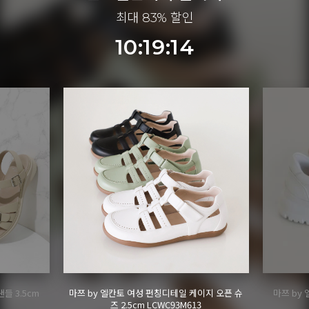
최대 83% 할인
10:19:12
이지 오픈 슈
마쯔 by 엘칸토 여성 별자수 어글리 스니커즈
마쯔 by 
3
3.5cm LCWS04M613