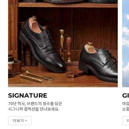
SIGNATURE
G
70년 역사, 브랜드의 정수를 담은
마음
시그니처 컬렉션을 만나보세요.
소중
더보기 >