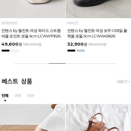
MAZZ
MAZZ
마쯔 by 엘칸토 남성 트리플 스트랩 벨
마쯔 by 엘칸토 여성 링크 장식 플랫폼
크로 슬라이드 4.5cm LCMW61M626
샌들 6cm LCWW50M626
35,900
54,400
원
159,000
원
원
169,000
원
베스트 상품
더보기 >
전체
여화
남화