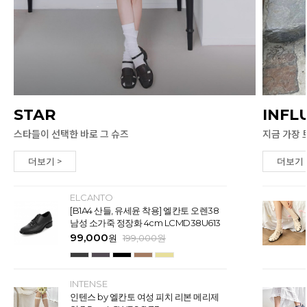
STAR
INFL
스타들이 선택한 바로 그 슈즈
지금 가장 
더보기 >
더보기 
ELCANTO
[B1A4 산들, 유세윤 착용] 엘칸토 오렌38
남성 소가죽 정장화 4cm LCMD38U613
99,000
원
199,000
원
INTENSE
인텐스 by 엘칸토 여성 피치 리본 메리제