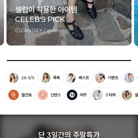
템
금·토·일 단 3일간의
최저가 혜택! UP TO 8
10
시간
19
분
12
초 남음
26 S/S
룩북
베스트
이벤트
엘칸토
인텐스
마쯔
스타픽
단 3일간의 주말특가