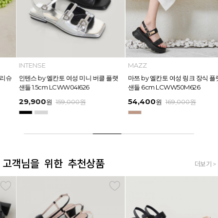
INTENSE
MAZZ
인텐스 by 엘칸토 여성 미니 버클 플랫
마쯔 by 엘칸토 여성 링크 장식 플랫폼
샌들 1.5cm LCWW04I626
샌들 6cm LCWW50M626
29,900
54,400
원
159,000
원
원
169,000
원
고객님을 위한 추천상품
더보기 >