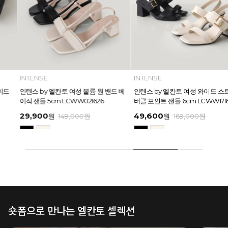
INTENSE
INTENSE
인텐스 by 엘칸토 여성 볼륨 원 밴드 베
인텐스 by 엘칸토 여성 와이드 스트랩
이직 샌들 5cm LCWW02I626
버클 포인트 샌들 6cm LCWW17I626
29,900
49,600
원
149,000
원
원
169,000
원
숏폼으로 만나는 엘칸토 셀렉션