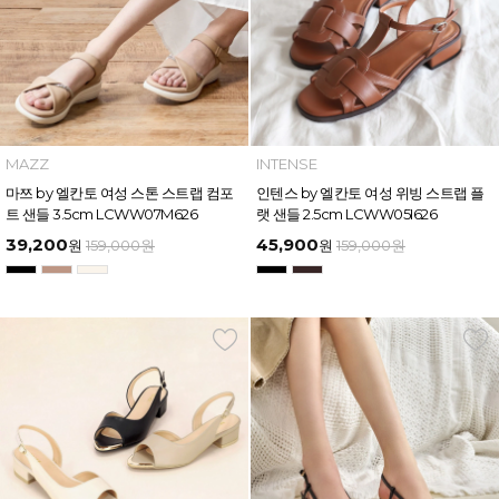
MAZZ
INTENSE
마쯔 by 엘칸토 여성 스톤 스트랩 컴포
인텐스 by 엘칸토 여성 위빙 스트랩 플
트 샌들 3.5cm LCWW07M626
랫 샌들 2.5cm LCWW05I626
39,200
45,900
원
159,000
원
원
159,000
원