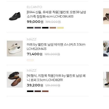
ELCANTO
[B1A4 산들, 유세윤 착용] 엘칸토 오렌38 남성
소가죽 정장화 4cm LCMD38U613
99,000
원
199,000
원
MAZZ
마쯔 by 엘칸토 남성 데이엔 스니커즈 3.5cm
LCMS20M413
71,400
원
189,000
원
MAZZ
[박형식, 지창욱 착용] 마쯔 by 엘칸토 남성 페
니 로퍼 3.5cm LCMD82I111
39,200
원
129,000
원