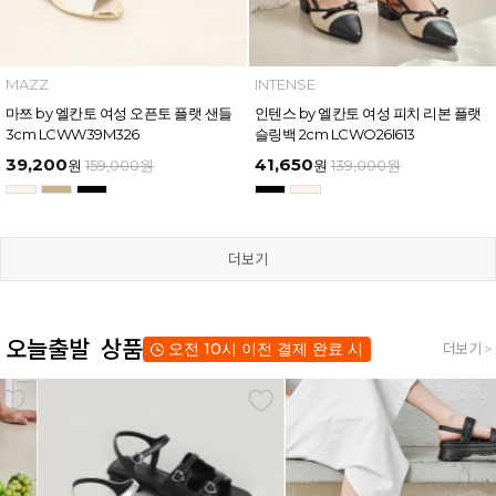
MAZZ
INTENSE
마쯔 by 엘칸토 여성 오픈토 플랫 샌들
인텐스 by 엘칸토 여성 피치 리본 플랫
3cm LCWW39M326
슬링백 2cm LCWO26I613
39,200
41,650
원
159,000
원
원
139,000
원
더보기
오늘출발 상품
오전 10시 이전 결제 완료 시
더보기 >