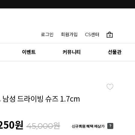
로그인
회원가입
CS센터
0
이벤트
커뮤니티
선물관
 남성 드라이빙 슈즈 1.7cm
9
250
원
원
45,000
신규회원 혜택 예상가