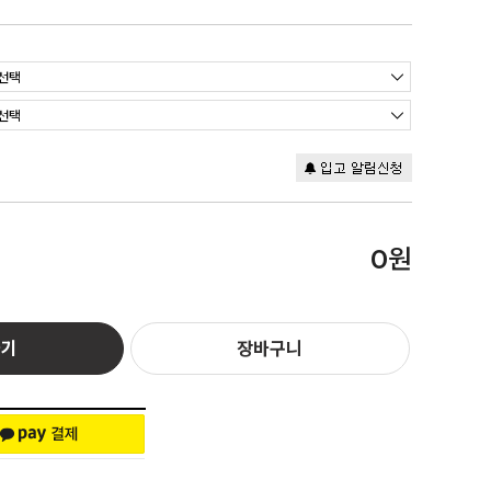
원
0
하기
장바구니