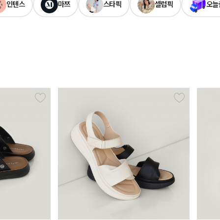
인텐스
마쯔
스타픽
셀럽픽
오늘