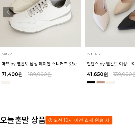
INTENSE
MAZZ
인텐스 by 엘칸토 여성 브이컷 미들힐 슬링백 5cm LCWO27I613
41,650
원
139,000
원
38,250
원
129,000
오늘출발 상품
오전 10시 이전 결제 완료 시