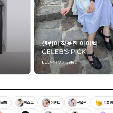
Last Summer
썸머 시즌 오프
UP TO 81%
룩북
베스트
이벤트
선물관
리뷰왕