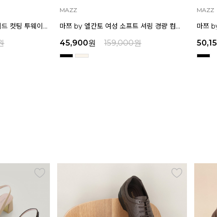
MAZZ
MAZZ
마쯔 by 엘칸토 여성 소프트 셔링 경량 컴포트 샌들 3.5cm LCWW12M626
마쯔 by 엘칸토 여성 별 스톤 플랫폼 샌들 5cm LCWW26M626
원
50,150
원
159,000
원
32,9