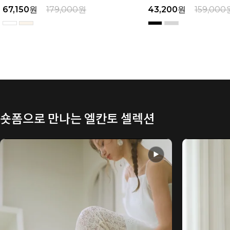
43,200
원
159,000
원
49,600
원
169,000
숏폼으로 만나는 엘칸토 셀렉션
▶