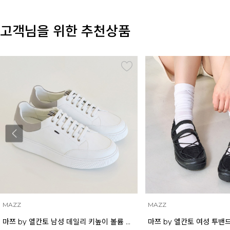
고객님을 위한 추천상품
MAZZ
MAZZ
마쯔 by 엘칸토 여성 투밴드 고프코어 플랫 캐주얼 2.5cm LCWC97M613