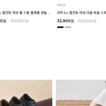
ELCANTO
마쯔 by 엘칸토 여성 더블 버클 스트랩 플랫폼 샌들 6cm LCWW34M626
00
원
169,000
원
29,000
원