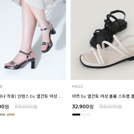
INTENSE
마쯔 by 엘칸토 여성 볼륨 스트랩 플랫 샌들 2cm LCWW58M626
00
원
159,000
원
39,200
원
159,000
원