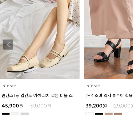
INTENSE
MAZZ
[우주소녀 엑시,홍수아 착용] 인텐스 by 엘칸토 여성 가보시힐 샌들 7cm LCWW08I126
39,200
원
129,000
원
39,200
원
159,000