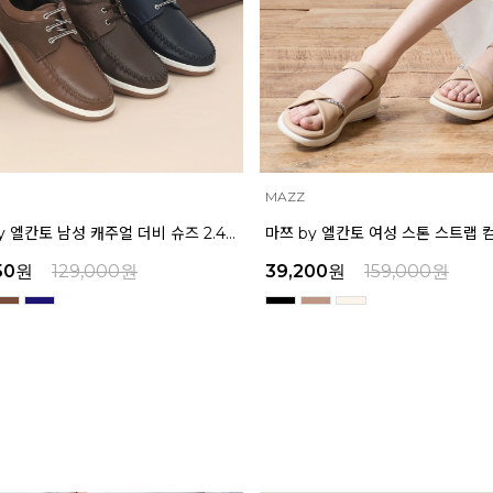
INTENSE
마쯔 by 엘칸토 여성 스톤 스트랩 컴포트 샌들 3.5cm LCWW07M626
00
원
159,000
원
45,900
원
159,000
원