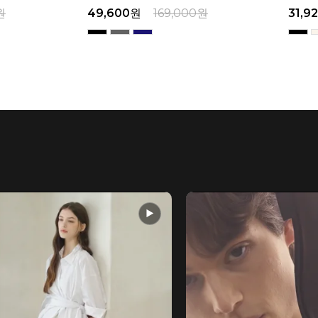
원
31,920
원
169,000
원
29,0
▶