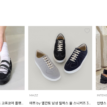
INTENSE
ELCA
마쯔 by 엘칸토 남성 릴렉스 울 스니커즈 3cm LCMS57M613
인텐스 by 엘칸토 여성 피치 리본 메리제인 3.5cm LCWD96I613