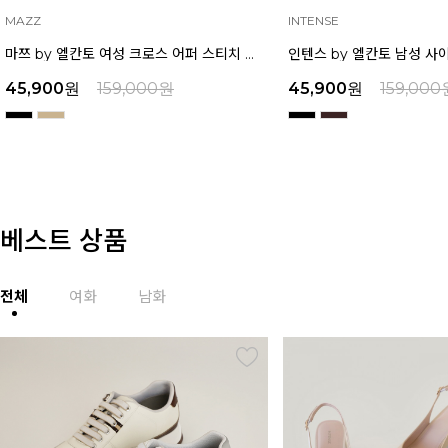
INTENSE
MAZZ
인텐스 by 엘칸토 남성 사이드 컷팅 투웨이 샌들 2.5cm LCMW49I626
45,900
원
159,000
원
45,900
원
159,000
베스트 상품
전체
여화
남화