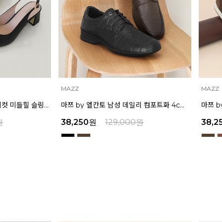
MAZZ
MAZZ
마쯔 by 엘칸토 남성 데일리 컴포트화 4cm LCMF95M111
마쯔 by 엘칸토 남성 캐주얼 더비 슈즈 2.4cm LCMC21M326
원
38,250
원
129,000
원
39,2