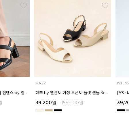
INTENSE
MAZZ
마쯔 by 엘칸토 여성 오픈토 플랫 샌들 3cm LCWW39M326
[우아 나나 착용] 인텐스 by 엘칸토 여성 더블 스트랩 샌들 7cm LCWW35I326
원
39,200
원
159,000
원
32,9