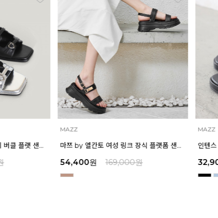
MAZZ
MAZZ
인텐스 by 엘칸토 여성 미니 버클 플랫 샌들 1.5cm LCWW04I626
마쯔 by 엘칸토 여성 링크 장식 플랫폼 샌들 6cm LCWW50M626
원
54,400
원
169,000
원
32,9