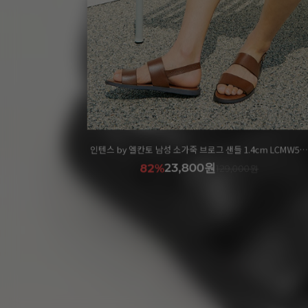
[레드벨벳 조이 착용] 마쯔 by 엘칸토 여성 크로스 샌들 3cm LCWW11M326
인텐스 by 엘칸토 남성 소가죽 브로그 샌들 1.4cm LCMW57I1
23,800원
82%
129,000원