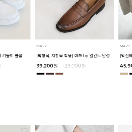
MAZZ
MAZZ
마쯔 by 엘칸토 남성 데일리 키높이 볼륨 컵솔 스니커즈 3.5cm LCMS60M613
[박형식, 지창욱 착용] 마쯔 by 엘칸토 남성 페니 로퍼 3.5cm LCMD82I111
원
39,200
원
129,000
원
45,9