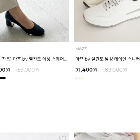
MAZZ
[박신혜 착용] 마쯔 by 엘칸토 여성 스퀘어 쉐입 펌프스 6cm LCWD11M313
00
원
159,000
원
71,400
원
189,000
원