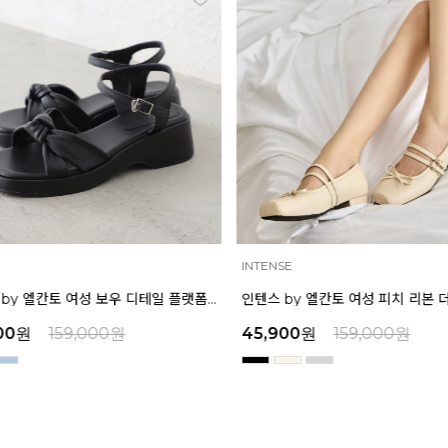
INTENSE
인텐스 by 엘칸토 여성 보우 디테일 플랫폼 샌들 5cm LCWW45I626
00
원
159,000
원
45,900
원
159,000
원