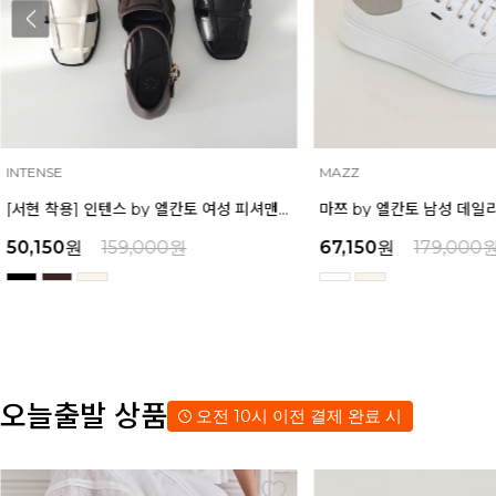
INTENSE
MAZZ
[서현 착용] 인텐스 by 엘칸토 여성 피셔맨 오픈슈즈 2.5cm LCWO85I513
50,150
원
159,000
원
67,150
원
179,000
오늘출발 상품
오전 10시 이전 결제 완료 시