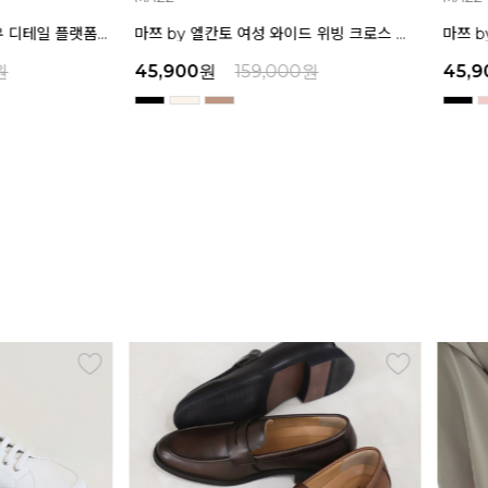
인텐스 by 엘칸토 여성 보우 디테일 플랫폼 샌들 5cm LCWW45I626
마쯔 by 엘칸토 여성 와이드 위빙 크로스 컴포트 뮬 3.5cm LCWW62M626
원
45,900
원
159,000
원
45,9