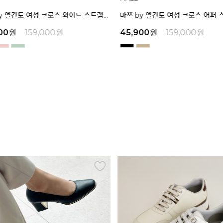
마쯔 by 엘칸토 여성 크로스 와이드 스트랩 컴포트 샌들 3.5cm LCWW27M626
00
원
159,000
원
45,900
원
159,000
원