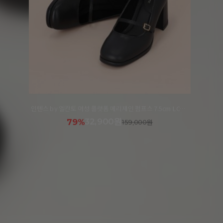
인텐스 by 엘칸토 여성 플랫폼 메리제인 펌프스 7.5cm LCWD06I413
32,900원
79%
159,000원