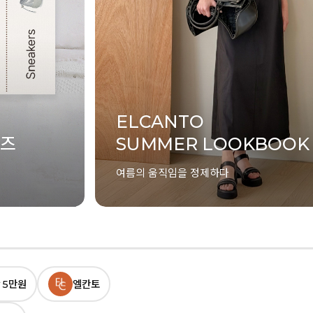
 5만원
엘칸토