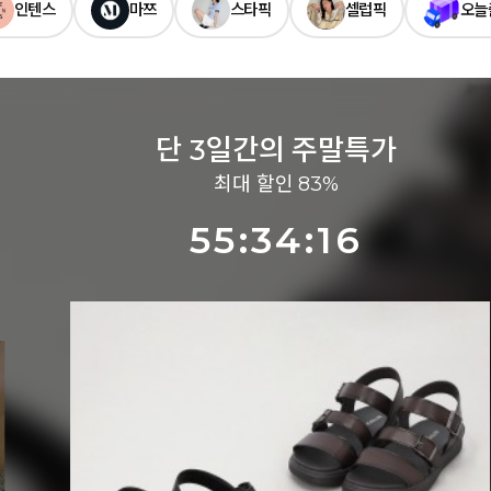
인텐스
마쯔
스타픽
셀럽픽
오늘
단 3일간의 주말특가
최대 할인 83%
55:34:14