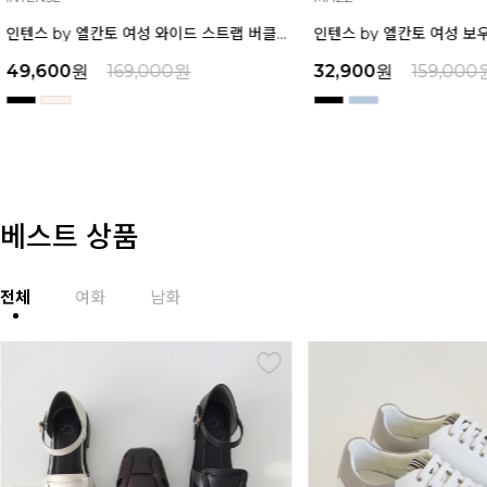
인텐스 by 엘칸토 여성 와이드 스트랩 버클 포인트 샌들 6cm LCWW17I626
49,600
원
169,000
원
32,900
원
159,000
베스트 상품
전체
여화
남화