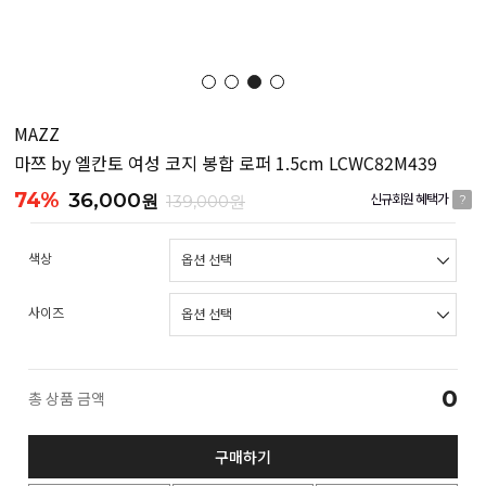
MAZZ
마쯔 by 엘칸토 여성 코지 봉합 로퍼 1.5cm LCWC82M439
74%
36,000
원
139,000원
신규회원 혜택가
?
색상
사이즈
0
총 상품 금액
구매하기