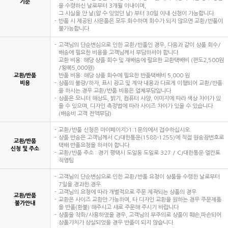
기준
을 수령하신 날로부터 3개월 이내이며,
그 사실을 안 날(알 수 있었던 날) 부터 30일 이내 신청이 가능합니다.
반품 시 제공된 사은품은 모두 회수하며 회수가 되지 않으면 교환/반품이
불가능합니다.
고객님의 단순변심으로 인한 교환/반품인 경우, 다음과 같이 상품 회수/
배송에 필요한 비용을 고객님께서 부담하셔야 합니다.
교환 비용: 해당 상품 회수 및 재배송에 필요한 교환택배비 (편도2,500원
/왕복5,000원)
교환/반품
반품 비용: 해당 상품 회수에 필요한 반품택배비 5,000 원
비용
상품의 불량/하자, 표시 광고 및 계약 내용과 다르게 이행되어 교환/반품
을 하시는 경우 교환/반품 비용은 업체부담입니다.
상품은 모니터 해상도, 밝기, 컴퓨터 사양, 이미지에 따라 색상 차이가 있
을 수 있으며, 디자인 측정법에 따라 사이즈 차이가 있을 수 있습니다.
(배송비 고객 전액부담)
교환/반품 신청은 마이페이지>1:1문의에서 접수하십시오.
상품 반송은 고객님께서 CJ대한통운(1588-1255)에 직접 원송장번호로
교환/반품
택배 반품요청을 하셔야 합니다.
신청 및 주소
교환/반품 주소 : 경기 평택시 도일동 도일로 327 / CJ대한통운 엘칸토
직영팀
고객님의 단순변심으로 인한 교환/반품 요청이 상품을 수령한 날로부터
7일을 경과한 경우
고객님의 요청에 따라 개별적으로 주문 제작되는 상품의 경우
교환/반품
교환은 사이즈 교환만 가능하며, 타 디자인 교환을 원하는 경우 주문제품
불가안내
을 반품(환불) 해주시고 새로 주문해 주시기 바랍니다
상품을 착화/사용하였을 경우, 고객님의 부주의로 상품이 훼손,파손되어
상품가치가 상실되었을 경우 반품이 되지 않습니다.