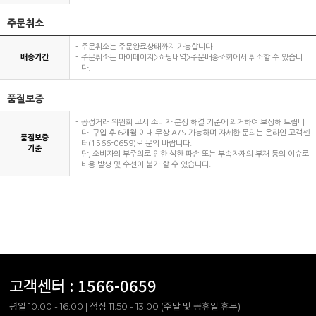
주문취소
주문취소는 주문완료상태까지 가능합니다.
배송기간
주문취소는 마이페이지>쇼핑내역>주문배송조회에서 취소할 수 있습니
다.
품질보증
공정거래 위원회 고시 소비자 분쟁 해결 기준에 의거하여 보상해 드립니
다. 구입 후 6개월 이내 무상 A/S 가능하며 자세한 문의는 온라인 고객센
품질보증
터(1566-0659)로 문의 바랍니다.
기준
단, 소비자의 부주의로 인한 심한 파손 또는 부속자재의 부재 등의 이슈로
비용 발생 및 수선이 불가 할 수 있습니다.
고객센터 :
1566-0659
평일 10:00 - 16:00 | 점심 11:50 - 13:00 (주말 및 공휴일 휴무)