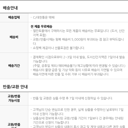
배송안내
배송업체
CJ대한통운 택배
전 제품 무료배송
엘칸토몰에서 구매하시는 모든 제품의 배송비는 무료입니다. (도서, 산간
지역 포함)
배송비
교환/반품시에는 왕복 배송비 5,000원이 부과되는 점 참고 부탁드립니
다.
쇼핑백 제공이나 선물포장은 불가합니다.
결제확인 시점으로부터 2~3일 이내 발송, 도서산간지역은 7일이내 발송
가능합니다.
배송기간
(주말, 공휴일 제외/해외배송불가/재고상황에 따라 변경될 수 있습니다.)
배송사의 물량 급증 및 기상 악화 등의 사유로 배송이 지연될 수 있으며
배송지연에 따른 반품 및 수취 거부 시 배송비가 부과됩니다.
반품/교환 안내
교환/반품
반품 및 교환은 상품 수령 후 7일 이내에 신청하실 수 있습니다.
가능시점
고객님의 단순 변심으로 인한 경우, 실제 상품을 수령하신 날로부터 7일
이내 신청이 가능합니다.
상품상세 정보에 표시된 교환/반품 기간이 7일보다 긴 경우에는 안내된
기간으로 신청이 가능합니다.
교환/반품
고객님이 받으신 상품의 내용이 표시 광고 및 계약 내용과 다른 경우 상품