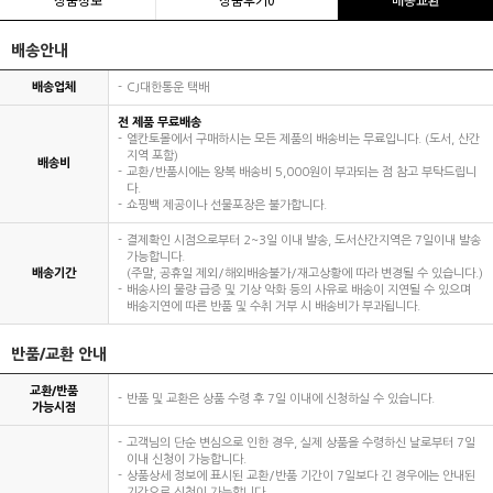
배송안내
배송업체
CJ대한통운 택배
전 제품 무료배송
엘칸토몰에서 구매하시는 모든 제품의 배송비는 무료입니다. (도서, 산간
지역 포함)
배송비
교환/반품시에는 왕복 배송비 5,000원이 부과되는 점 참고 부탁드립니
다.
쇼핑백 제공이나 선물포장은 불가합니다.
결제확인 시점으로부터 2~3일 이내 발송, 도서산간지역은 7일이내 발송
가능합니다.
배송기간
(주말, 공휴일 제외/해외배송불가/재고상황에 따라 변경될 수 있습니다.)
배송사의 물량 급증 및 기상 악화 등의 사유로 배송이 지연될 수 있으며
배송지연에 따른 반품 및 수취 거부 시 배송비가 부과됩니다.
반품/교환 안내
교환/반품
반품 및 교환은 상품 수령 후 7일 이내에 신청하실 수 있습니다.
가능시점
고객님의 단순 변심으로 인한 경우, 실제 상품을 수령하신 날로부터 7일
이내 신청이 가능합니다.
상품상세 정보에 표시된 교환/반품 기간이 7일보다 긴 경우에는 안내된
기간으로 신청이 가능합니다.