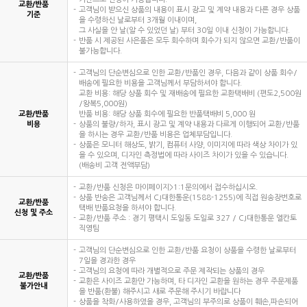
교환/반품
고객님이 받으신 상품의 내용이 표시 광고 및 계약 내용과 다른 경우 상품
기준
을 수령하신 날로부터 3개월 이내이며,
그 사실을 안 날(알 수 있었던 날) 부터 30일 이내 신청이 가능합니다.
반품 시 제공된 사은품은 모두 회수하며 회수가 되지 않으면 교환/반품이
불가능합니다.
고객님의 단순변심으로 인한 교환/반품인 경우, 다음과 같이 상품 회수/
배송에 필요한 비용을 고객님께서 부담하셔야 합니다.
교환 비용: 해당 상품 회수 및 재배송에 필요한 교환택배비 (편도2,500원
/왕복5,000원)
교환/반품
반품 비용: 해당 상품 회수에 필요한 반품택배비 5,000 원
비용
상품의 불량/하자, 표시 광고 및 계약 내용과 다르게 이행되어 교환/반품
을 하시는 경우 교환/반품 비용은 업체부담입니다.
상품은 모니터 해상도, 밝기, 컴퓨터 사양, 이미지에 따라 색상 차이가 있
을 수 있으며, 디자인 측정법에 따라 사이즈 차이가 있을 수 있습니다.
(배송비 고객 전액부담)
교환/반품 신청은 마이페이지>1:1문의에서 접수하십시오.
상품 반송은 고객님께서 CJ대한통운(1588-1255)에 직접 원송장번호로
교환/반품
택배 반품요청을 하셔야 합니다.
신청 및 주소
교환/반품 주소 : 경기 평택시 도일동 도일로 327 / CJ대한통운 엘칸토
직영팀
고객님의 단순변심으로 인한 교환/반품 요청이 상품을 수령한 날로부터
7일을 경과한 경우
고객님의 요청에 따라 개별적으로 주문 제작되는 상품의 경우
교환/반품
교환은 사이즈 교환만 가능하며, 타 디자인 교환을 원하는 경우 주문제품
불가안내
을 반품(환불) 해주시고 새로 주문해 주시기 바랍니다
상품을 착화/사용하였을 경우, 고객님의 부주의로 상품이 훼손,파손되어