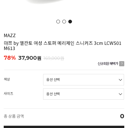
MAZZ
마쯔 by 엘칸토 여성 스토퍼 메리제인 스니커즈 3cm LCWS01
M613
78%
37,900
원
169,000원
신규회원 혜택가
?
색상
사이즈
0
총 상품 금액