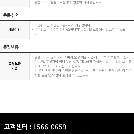
상품가치가 상실되었을 경우 반품이 되지 않습니다.
주문취소
주문취소는 주문완료상태까지 가능합니다.
배송기간
주문취소는 마이페이지>쇼핑내역>주문배송조회에서 취소할 수 있습니
다.
품질보증
공정거래 위원회 고시 소비자 분쟁 해결 기준에 의거하여 보상해 드립니
다. 구입 후 6개월 이내 무상 A/S 가능하며 자세한 문의는 온라인 고객센
품질보증
터(1566-0659)로 문의 바랍니다.
기준
단, 소비자의 부주의로 인한 심한 파손 또는 부속자재의 부재 등의 이슈로
비용 발생 및 수선이 불가 할 수 있습니다.
고객센터 :
1566-0659