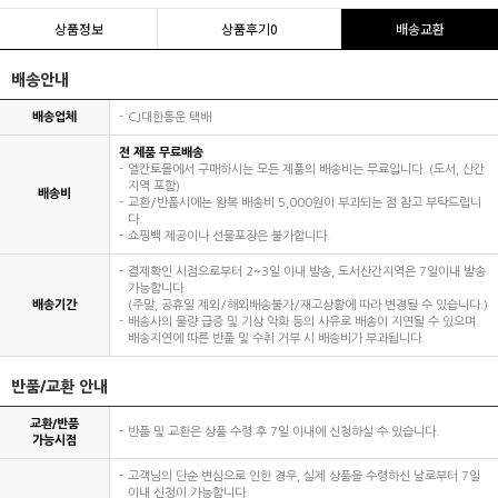
상품정보
상품후기
0
배송교환
배송안내
배송업체
CJ대한통운 택배
전 제품 무료배송
엘칸토몰에서 구매하시는 모든 제품의 배송비는 무료입니다. (도서, 산간
지역 포함)
배송비
교환/반품시에는 왕복 배송비 5,000원이 부과되는 점 참고 부탁드립니
다.
쇼핑백 제공이나 선물포장은 불가합니다.
결제확인 시점으로부터 2~3일 이내 발송, 도서산간지역은 7일이내 발송
가능합니다.
배송기간
(주말, 공휴일 제외/해외배송불가/재고상황에 따라 변경될 수 있습니다.)
배송사의 물량 급증 및 기상 악화 등의 사유로 배송이 지연될 수 있으며
배송지연에 따른 반품 및 수취 거부 시 배송비가 부과됩니다.
반품/교환 안내
교환/반품
반품 및 교환은 상품 수령 후 7일 이내에 신청하실 수 있습니다.
가능시점
고객님의 단순 변심으로 인한 경우, 실제 상품을 수령하신 날로부터 7일
이내 신청이 가능합니다.