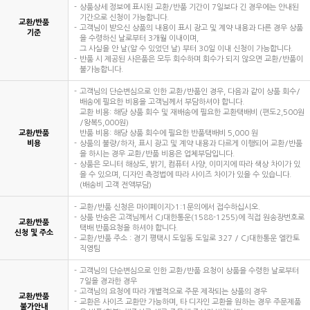
상품상세 정보에 표시된 교환/반품 기간이 7일보다 긴 경우에는 안내된
기간으로 신청이 가능합니다.
교환/반품
고객님이 받으신 상품의 내용이 표시 광고 및 계약 내용과 다른 경우 상품
기준
을 수령하신 날로부터 3개월 이내이며,
그 사실을 안 날(알 수 있었던 날) 부터 30일 이내 신청이 가능합니다.
반품 시 제공된 사은품은 모두 회수하며 회수가 되지 않으면 교환/반품이
불가능합니다.
고객님의 단순변심으로 인한 교환/반품인 경우, 다음과 같이 상품 회수/
배송에 필요한 비용을 고객님께서 부담하셔야 합니다.
교환 비용: 해당 상품 회수 및 재배송에 필요한 교환택배비 (편도2,500원
/왕복5,000원)
교환/반품
반품 비용: 해당 상품 회수에 필요한 반품택배비 5,000 원
비용
상품의 불량/하자, 표시 광고 및 계약 내용과 다르게 이행되어 교환/반품
을 하시는 경우 교환/반품 비용은 업체부담입니다.
상품은 모니터 해상도, 밝기, 컴퓨터 사양, 이미지에 따라 색상 차이가 있
을 수 있으며, 디자인 측정법에 따라 사이즈 차이가 있을 수 있습니다.
(배송비 고객 전액부담)
교환/반품 신청은 마이페이지>1:1문의에서 접수하십시오.
상품 반송은 고객님께서 CJ대한통운(1588-1255)에 직접 원송장번호로
교환/반품
택배 반품요청을 하셔야 합니다.
신청 및 주소
교환/반품 주소 : 경기 평택시 도일동 도일로 327 / CJ대한통운 엘칸토
직영팀
고객님의 단순변심으로 인한 교환/반품 요청이 상품을 수령한 날로부터
7일을 경과한 경우
고객님의 요청에 따라 개별적으로 주문 제작되는 상품의 경우
교환/반품
교환은 사이즈 교환만 가능하며, 타 디자인 교환을 원하는 경우 주문제품
불가안내